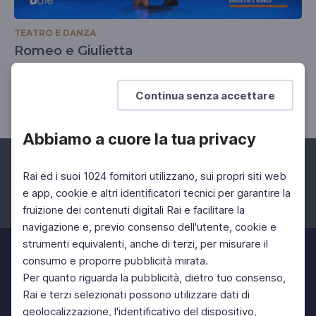
TEATRO E DANZA
Romeo e Giulietta
Il Balletto di Roma reinterpreta il classico ispirato a
William Shakespeare
Continua senza accettare
Abbiamo a cuore la tua privacy
Rai ed i suoi 1024 fornitori utilizzano, sui propri siti web
e app, cookie e altri identificatori tecnici per garantire la
fruizione dei contenuti digitali Rai e facilitare la
Facebook
Instagram
Twitter
navigazione e, previo consenso dell'utente, cookie e
strumenti equivalenti, anche di terzi, per misurare il
consumo e proporre pubblicità mirata.
Per quanto riguarda la pubblicità, dietro tuo consenso,
Rai e terzi selezionati possono utilizzare dati di
geolocalizzazione, l'identificativo del dispositivo,