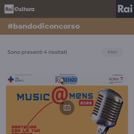
#bandodiconcorso
Risultati
per
Sono presenti
4
risultati
Filtri
il
tag
#bandodiconcorso