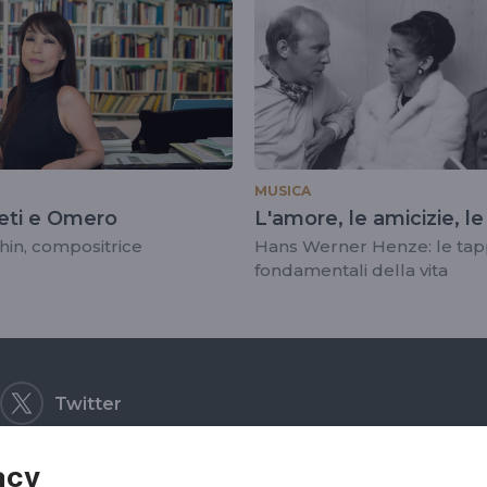
moniker
MUSICA
geti e Omero
L'amore, le amicizie, l
in, compositrice
Hans Werner Henze: le ta
fondamentali della vita
Twitter
acy