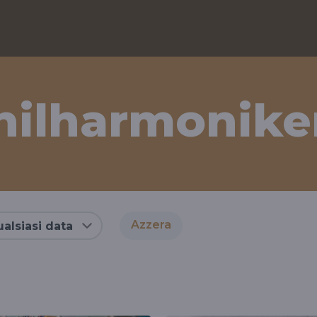
hilharmonike
Azzera
alsiasi data