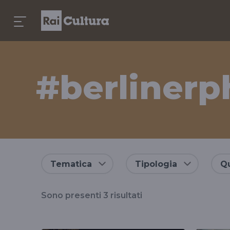
#berlinerp
Risultati
Tematica
Tipologia
Qu
per
Sono presenti
3
risultati
il