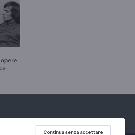
e opere
ppe
Continua senza accettare