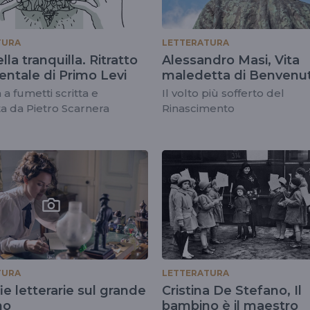
TURA
LETTERATURA
lla tranquilla. Ritratto
Alessandro Masi, Vita
entale di Primo Levi
maledetta di Benvenu
Cellini
 a fumetti scritta e
Il volto più sofferto del
a da Pietro Scarnera
Rinascimento
TURA
LETTERATURA
ie letterarie sul grande
Cristina De Stefano, Il
mo
bambino è il maestro