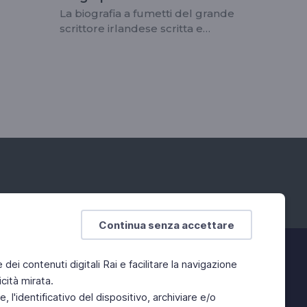
La biografia a fumetti del grande
scrittore irlandese scritta e
disegnata dall'artista spagnolo
Alfonso Zapico
Continua senza accettare
e dei contenuti digitali Rai e facilitare la navigazione
cità mirata.
 l'identificativo del dispositivo, archiviare e/o