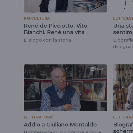
RAI CULTURA
LETTERA
René de Picciotto, Vito
Una ste
Bianchi. René una vita
sentim
Dialogo con la storia
Biografia
disegnat
LETTERATURA
LETTERA
Addio a Giuliano Montaldo
Biograf
scher
Un'intervista su Un grande amore