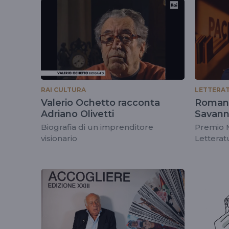
tag
#biografia
RAI CULTURA
LETTERA
Valerio Ochetto racconta
Romana
Adriano Olivetti
Savan
Biografia di un imprenditore
Premio 
visionario
Letterat