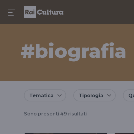
#biografia
Risultati
Tematica
Tipologia
Qu
per
Sono presenti
49
risultati
il