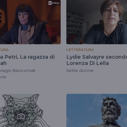
TURA
LETTERATURA
 Petri, La ragazza di
Lydie Salvayre second
nah
Lorenza Di Lella
Magis Bancomat
Sette donne
ura