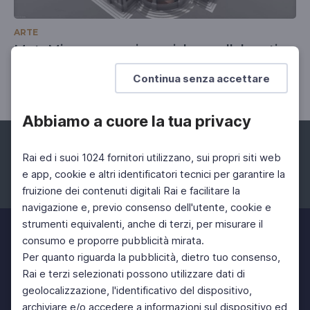
ARTE
MetaMic: uno spazio sociale e collaborativo
La trasformazione digitale del patrimonio culturale
Continua senza accettare
Abbiamo a cuore la tua privacy
Rai ed i suoi 1024 fornitori utilizzano, sui propri siti web
e app, cookie e altri identificatori tecnici per garantire la
fruizione dei contenuti digitali Rai e facilitare la
Facebook
Instagram
Twitter
navigazione e, previo consenso dell'utente, cookie e
strumenti equivalenti, anche di terzi, per misurare il
consumo e proporre pubblicità mirata.
Per quanto riguarda la pubblicità, dietro tuo consenso,
Rai e terzi selezionati possono utilizzare dati di
geolocalizzazione, l'identificativo del dispositivo,
archiviare e/o accedere a informazioni sul dispositivo ed