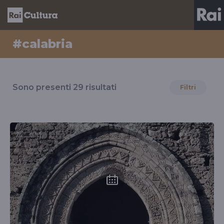
#calabria
Risultati
per
Sono presenti
29
risultati
Filtri
il
tag
#calabria