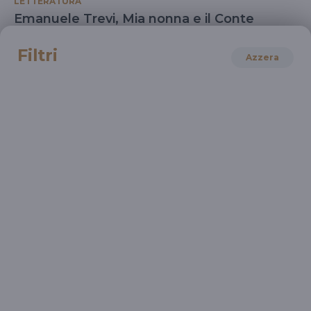
LETTERATURA
Emanuele Trevi, Mia nonna e il Conte
L'amore senza intimità
Filtri
Azzera
LETTERATURA
La gang dei sogni secondo Elisa Ruggeri Di
Fulvo