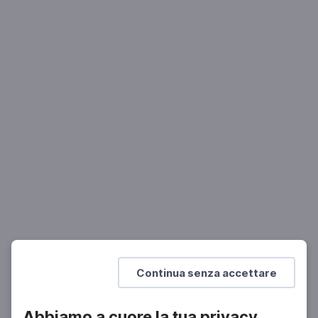
LETTERATURA
Marco Marsullo, Provaci ancora mister
Cascione
Il calcio delle donne
Mostra di più
Continua senza accettare
Abbiamo a cuore la tua privacy