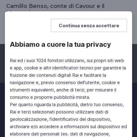
Camillo Benso, conte di Cavour e il
Mezzogiorno
"Gli uomini che fecero l'Italia" di Giovanni Spadolini
Continua senza accettare
Abbiamo a cuore la tua privacy
Rai ed i suoi 1024 fornitori utilizzano, sui propri siti web
e app, cookie e altri identificatori tecnici per garantire la
fruizione dei contenuti digitali Rai e facilitare la
Facebook
Instagram
Twitter
navigazione e, previo consenso dell'utente, cookie e
strumenti equivalenti, anche di terzi, per misurare il
consumo e proporre pubblicità mirata.
Per quanto riguarda la pubblicità, dietro tuo consenso,
Rai e terzi selezionati possono utilizzare dati di
geolocalizzazione, l'identificativo del dispositivo,
archiviare e/o accedere a informazioni sul dispositivo ed
elaborare dati personali (es. dati di navigazione,