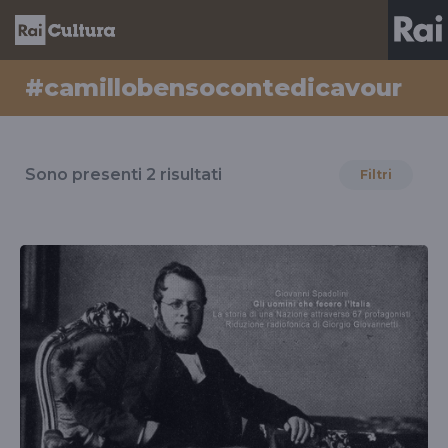
#camillobensocontedicavour
Risultati
per
Sono presenti
2
risultati
Filtri
il
tag
#camillobensocontedicavour