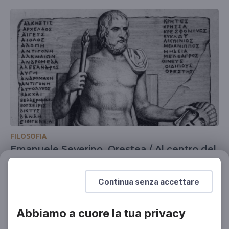
FILOSOFIA
Emanuele Severino. Orestea / Al centro del
vortice
Filtri
La filosofia sommo riparo al terrore della morte
Azzera
Continua senza accettare
Abbiamo a cuore la tua privacy