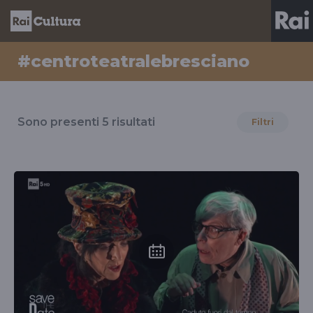
#centroteatralebresciano
Risultati
per
Sono presenti
5
risultati
Filtri
il
tag
#centroteatralebresciano