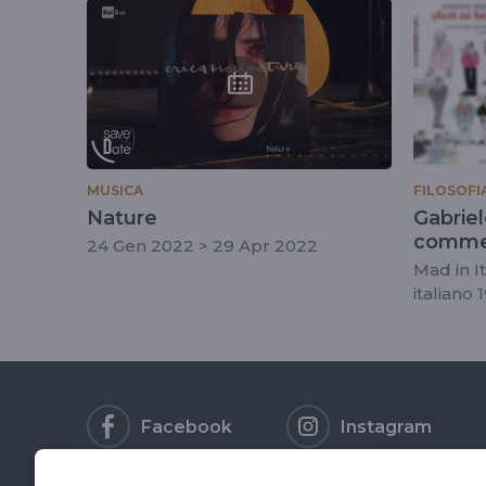
tag
#checcozalone
MUSICA
FILOSOFI
Nature
Gabriel
commedi
24 Gen 2022 > 29 Apr 2022
commed
Mad in I
italiano
Facebook
Instagram