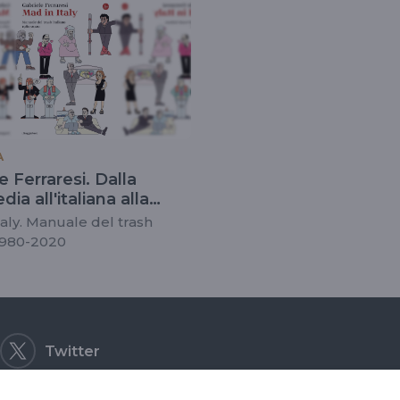
A
e Ferraresi. Dalla
a all'italiana alla
ia italiana
taly. Manuale del trash
 1980-2020
Twitter