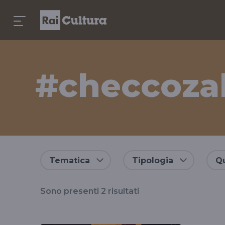
#checcoza
Risultati
Tematica
Tipologia
Qu
per
Sono presenti
2
risultati
il