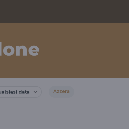
lone
Azzera
alsiasi data