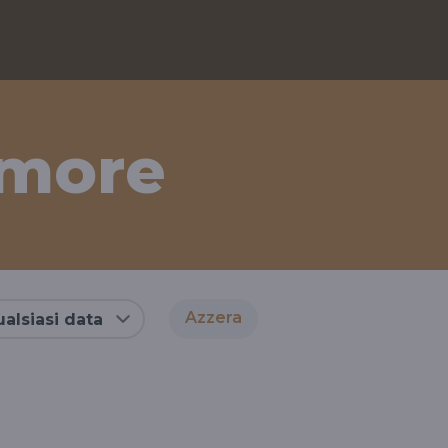
kmore
Azzera
alsiasi data