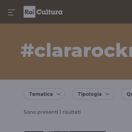
#clararoc
Risultati
Tematica
Tipologia
Qu
per
Sono presenti
1
risultati
il