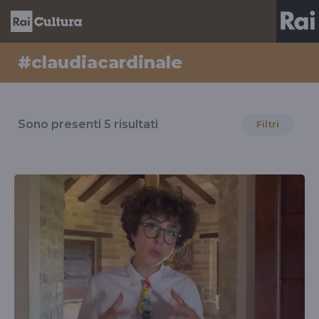
#claudiacardinale
Risultati
per
Sono presenti
5
risultati
Filtri
il
tag
#claudiacardinale