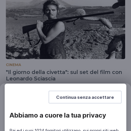
CINEMA
"Il giorno della civetta": sul set del film con
Leonardo Sciascia
Un omaggio allo scrittore siciliano nel centenario
della sua nascita
Filtri
Continua senza accettare
Azzera
Abbiamo a cuore la tua privacy
Rai ed i suoi 1024 fornitori utilizzano, sui propri siti web