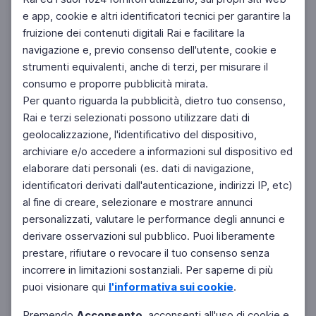
e app, cookie e altri identificatori tecnici per garantire la
fruizione dei contenuti digitali Rai e facilitare la
Facebook
Instagram
Twitter
navigazione e, previo consenso dell'utente, cookie e
strumenti equivalenti, anche di terzi, per misurare il
consumo e proporre pubblicità mirata.
Per quanto riguarda la pubblicità, dietro tuo consenso,
Rai e terzi selezionati possono utilizzare dati di
geolocalizzazione, l'identificativo del dispositivo,
archiviare e/o accedere a informazioni sul dispositivo ed
elaborare dati personali (es. dati di navigazione,
identificatori derivati dall'autenticazione, indirizzi IP, etc)
al fine di creare, selezionare e mostrare annunci
personalizzati, valutare le performance degli annunci e
derivare osservazioni sul pubblico. Puoi liberamente
prestare, rifiutare o revocare il tuo consenso senza
incorrere in limitazioni sostanziali. Per saperne di più
puoi visionare qui
l'informativa sui cookie
.
Premendo
Acconsento
, acconsenti all'uso di cookie e