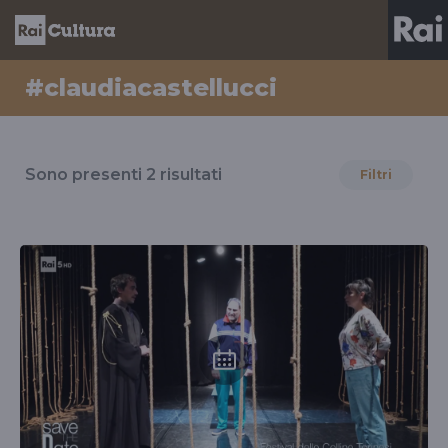
#claudiacastellucci
Risultati
per
Sono presenti
2
risultati
Filtri
il
tag
#claudiacastellucci