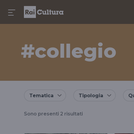
#collegio
Risultati
Tematica
Tipologia
Qu
per
Sono presenti
2
risultati
il