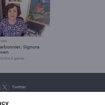
TURA
arbonnier, Signora
oven
contro il genio
Twitter
acy