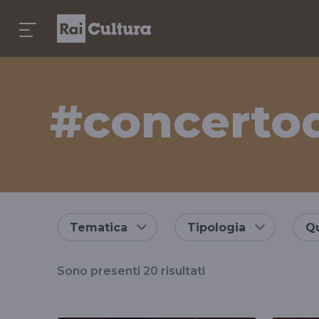
#concertod
Risultati
Tematica
Tipologia
Qu
per
Sono presenti
20
risultati
il