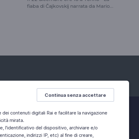
fiaba di Čajkovskij narrata da Mario
Acampa e diretta da Andrés
Orozco-Estrada
Continua senza accettare
e dei contenuti digitali Rai e facilitare la navigazione
cità mirata.
 l'identificativo del dispositivo, archiviare e/o
ticazione, indirizzi IP, etc) al fine di creare,