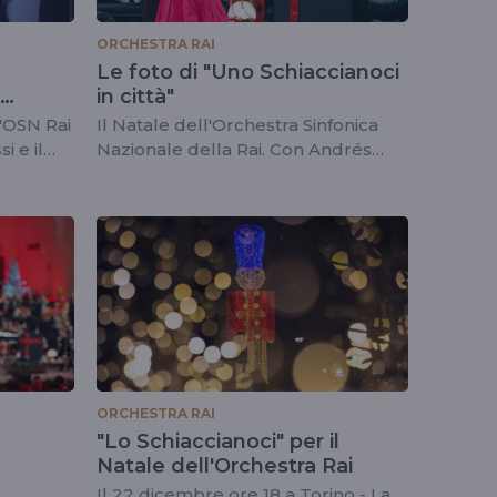
ORCHESTRA RAI
Le foto di "Uno Schiaccianoci
in città"
i
l'OSN Rai
Il Natale dell'Orchestra Sinfonica
i e il
Nazionale della Rai. Con Andrés
onte -
Orozco-Estrada, Mario Acampa e
 20.30
Elisa Lombardi - 22/12/2024
ORCHESTRA RAI
"Lo Schiaccianoci" per il
Natale dell'Orchestra Rai
Il 22 dicembre ore 18 a Torino - La