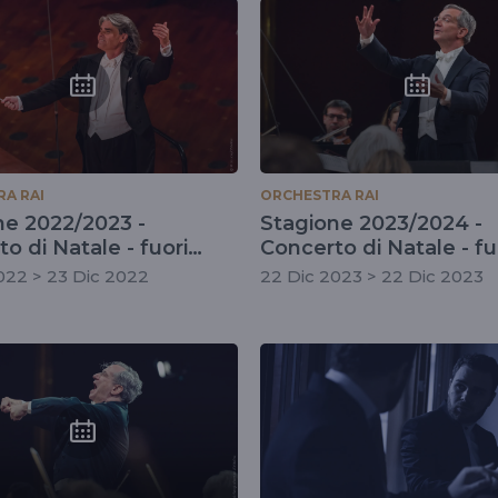
e
A RAI
ORCHESTRA RAI
ne 2022/2023 -
Stagione 2023/2024 -
o di Natale - fuori
Concerto di Natale - fu
amento
abbonamento
022 > 23 Dic 2022
22 Dic 2023 > 22 Dic 2023