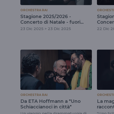
ORCHESTRA RAI
ORCHESTR
Stagione 2025/2026 -
Stagio
Concerto di Natale - fuori
Concer
abbonamento
23 Dic 2025 > 23 Dic 2025
22 Dic 2
ORCHESTRA RAI
ORCHESTR
Da ETA Hoffmann a "Uno
La mag
Schiaccianoci in città"
raccon
Estrad
Un viaggio nella drammaturgia di
"Uno Schi