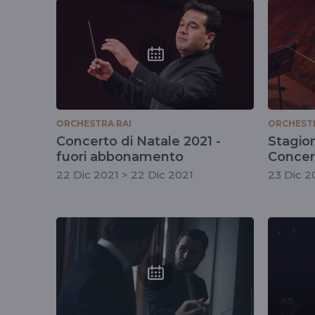
tag
#concertodinatal
ORCHESTRA RAI
ORCHESTR
Concerto di Natale 2021 -
Stagio
fuori abbonamento
Concert
abbon
22 Dic 2021 > 22 Dic 2021
23 Dic 2