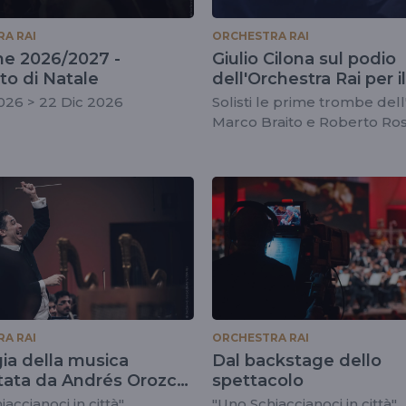
A RAI
ORCHESTRA RAI
ne 2026/2027 -
Giulio Cilona sul podio
to di Natale
dell'Orchestra Rai per il
tradizionale Concerto d
026 > 22 Dic 2026
Solisti le prime trombe del
Natale
Marco Braito e Roberto Ross
soprano Francesca Asprom
martedì 23 dicembre 2025
A RAI
ORCHESTRA RAI
ia della musica
Dal backstage dello
tata da Andrés Orozco-
spettacolo
a
accianoci in città"
"Uno Schiaccianoci in città"