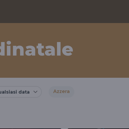
inatale
Azzera
alsiasi data