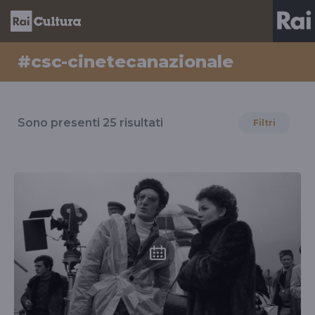
#csc-cinetecanazionale
Risultati
per
Sono presenti
25
risultati
Filtri
il
tag
#csc-
cinetecanazionale