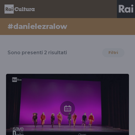
#danielezralow
Risultati
per
Sono presenti
2
risultati
Filtri
il
tag
#danielezralow