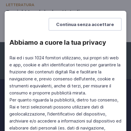
LETTERATURA
Daniel Mendelsohn, Un'odissea
Un padre, un figlio e un'epopea
Continua senza accettare
Abbiamo a cuore la tua privacy
Rai ed i suoi 1024 fornitori utilizzano, sui propri siti web
e app, cookie e altri identificatori tecnici per garantire la
fruizione dei contenuti digitali Rai e facilitare la
Facebook
Instagram
Twitter
navigazione e, previo consenso dell'utente, cookie e
strumenti equivalenti, anche di terzi, per misurare il
consumo e proporre pubblicità mirata.
Per quanto riguarda la pubblicità, dietro tuo consenso,
Rai e terzi selezionati possono utilizzare dati di
geolocalizzazione, l'identificativo del dispositivo,
archiviare e/o accedere a informazioni sul dispositivo ed
elaborare dati personali (es. dati di navigazione,