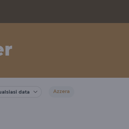
er
Azzera
alsiasi data