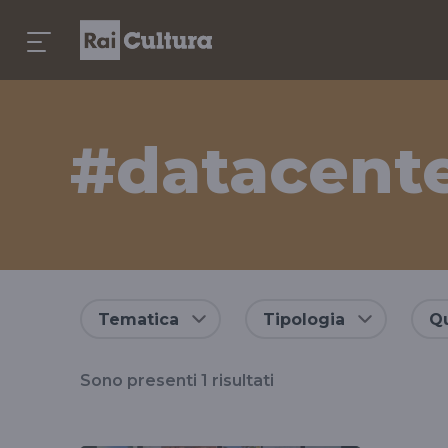
#datacent
Risultati
Tematica
Tipologia
Qu
per
Sono presenti
1
risultati
il