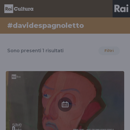
#davidespagnoletto
Risultati
per
Sono presenti
1
risultati
Filtri
il
tag
#davidespagnoletto