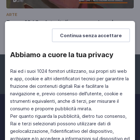
ARTE
Roma 1948 - Arte italiana verso Israele
15 Mag 2023 > 10 Ott 2023
Continua senza accettare
Abbiamo a cuore la tua privacy
Rai ed i suoi 1024 fornitori utilizzano, sui propri siti web
e app, cookie e altri identificatori tecnici per garantire la
fruizione dei contenuti digitali Rai e facilitare la
Facebook
Instagram
Twitter
navigazione e, previo consenso dell'utente, cookie e
strumenti equivalenti, anche di terzi, per misurare il
consumo e proporre pubblicità mirata.
Per quanto riguarda la pubblicità, dietro tuo consenso,
Rai e terzi selezionati possono utilizzare dati di
geolocalizzazione, l'identificativo del dispositivo,
archiviare e/o accedere a informazioni sul dispositivo ed