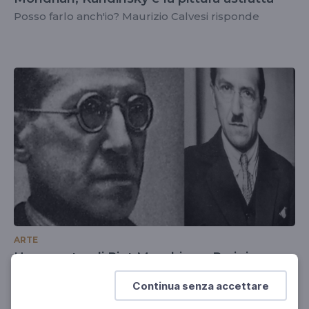
Posso farlo anch'io? Maurizio Calvesi risponde
ARTE
Una mostra di Piet Mondrian a Parigi
L'Approdo, 1969
Continua senza accettare