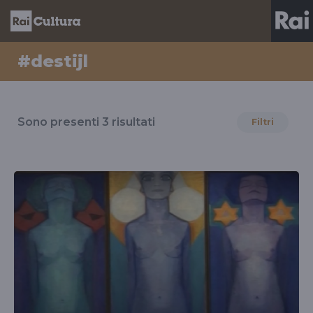
#destijl
Risultati
per
Sono presenti
3
risultati
Filtri
il
tag
#destijl