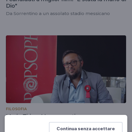
Dio"
Da Sorrentino a un assolato stadio messicano
FILOSOFIA
Mario Tirino. L'eroe sportivo
Mito e celebrità
Continua senza accettare