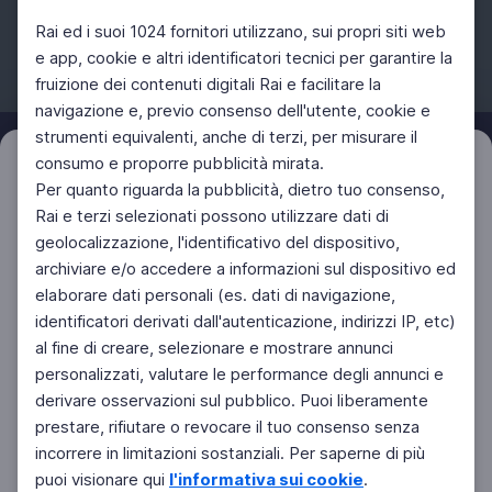
Rai ed i suoi 1024 fornitori utilizzano, sui propri siti web
e app, cookie e altri identificatori tecnici per garantire la
fruizione dei contenuti digitali Rai e facilitare la
Facebook
Instagram
Twitter
navigazione e, previo consenso dell'utente, cookie e
strumenti equivalenti, anche di terzi, per misurare il
consumo e proporre pubblicità mirata.
Filtri
Azzera
Per quanto riguarda la pubblicità, dietro tuo consenso,
Rai e terzi selezionati possono utilizzare dati di
geolocalizzazione, l'identificativo del dispositivo,
archiviare e/o accedere a informazioni sul dispositivo ed
elaborare dati personali (es. dati di navigazione,
identificatori derivati dall'autenticazione, indirizzi IP, etc)
al fine di creare, selezionare e mostrare annunci
personalizzati, valutare le performance degli annunci e
derivare osservazioni sul pubblico. Puoi liberamente
prestare, rifiutare o revocare il tuo consenso senza
incorrere in limitazioni sostanziali. Per saperne di più
puoi visionare qui
l'informativa sui cookie
.