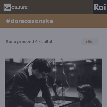
#doraossenska
Risultati
per
Sono presenti
4
risultati
Filtri
il
tag
#doraossenska