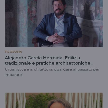
FILOSOFIA
Alejandro García Hermida. Edilizia
tradizionale e pratiche architettoniche
contemporanee
Urbanistica e architettura: guardare al passato per
imparare