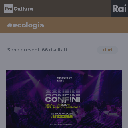
#ecologia
Risultati
per
Sono presenti
66
risultati
Filtri
il
tag
#ecologia