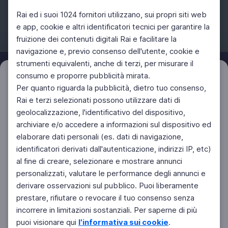
Rai ed i suoi 1024 fornitori utilizzano, sui propri siti web
e app, cookie e altri identificatori tecnici per garantire la
fruizione dei contenuti digitali Rai e facilitare la
Facebook
Instagram
Twitter
navigazione e, previo consenso dell'utente, cookie e
strumenti equivalenti, anche di terzi, per misurare il
consumo e proporre pubblicità mirata.
Filtri
Azzera
Per quanto riguarda la pubblicità, dietro tuo consenso,
Rai e terzi selezionati possono utilizzare dati di
geolocalizzazione, l'identificativo del dispositivo,
archiviare e/o accedere a informazioni sul dispositivo ed
elaborare dati personali (es. dati di navigazione,
identificatori derivati dall'autenticazione, indirizzi IP, etc)
al fine di creare, selezionare e mostrare annunci
personalizzati, valutare le performance degli annunci e
derivare osservazioni sul pubblico. Puoi liberamente
prestare, rifiutare o revocare il tuo consenso senza
incorrere in limitazioni sostanziali. Per saperne di più
puoi visionare qui
l'informativa sui cookie
.