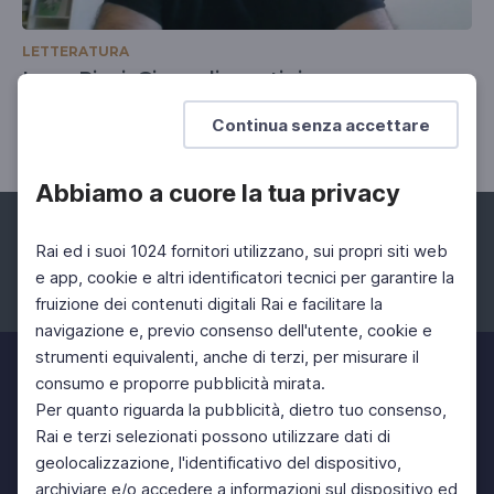
LETTERATURA
Luca Ricci, Gioco di prestigio
Un vagabondaggio filosofico
Continua senza accettare
Abbiamo a cuore la tua privacy
Rai ed i suoi 1024 fornitori utilizzano, sui propri siti web
e app, cookie e altri identificatori tecnici per garantire la
fruizione dei contenuti digitali Rai e facilitare la
Facebook
Instagram
Twitter
navigazione e, previo consenso dell'utente, cookie e
strumenti equivalenti, anche di terzi, per misurare il
consumo e proporre pubblicità mirata.
Per quanto riguarda la pubblicità, dietro tuo consenso,
Rai e terzi selezionati possono utilizzare dati di
geolocalizzazione, l'identificativo del dispositivo,
archiviare e/o accedere a informazioni sul dispositivo ed