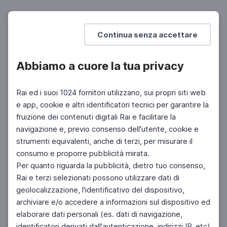
LETTERATURA
Roberto Camurri, A misura d'uomo
Storie di Fabbrico
Continua senza accettare
Abbiamo a cuore la tua privacy
Rai ed i suoi 1024 fornitori utilizzano, sui propri siti web
e app, cookie e altri identificatori tecnici per garantire la
fruizione dei contenuti digitali Rai e facilitare la
Facebook
Instagram
Twitter
navigazione e, previo consenso dell'utente, cookie e
strumenti equivalenti, anche di terzi, per misurare il
consumo e proporre pubblicità mirata.
Per quanto riguarda la pubblicità, dietro tuo consenso,
Rai e terzi selezionati possono utilizzare dati di
geolocalizzazione, l'identificativo del dispositivo,
archiviare e/o accedere a informazioni sul dispositivo ed
elaborare dati personali (es. dati di navigazione,
identificatori derivati dall'autenticazione, indirizzi IP, etc)