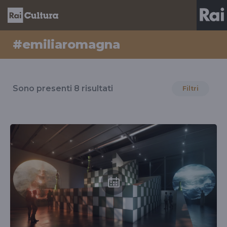
#emiliaromagna
Risultati
per
Sono presenti
8
risultati
Filtri
il
tag
#emiliaromagna