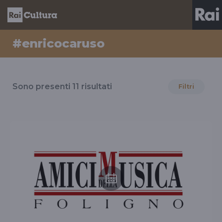
#enricocaruso
Risultati
per
Sono presenti
11
risultati
Filtri
il
tag
#enricocaruso