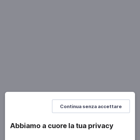
MUSICA
Enrico Caruso: il "Fanciullo del West"
Il 2 agosto del 1921 moriva il leggendario tenore
Continua senza accettare
Abbiamo a cuore la tua privacy