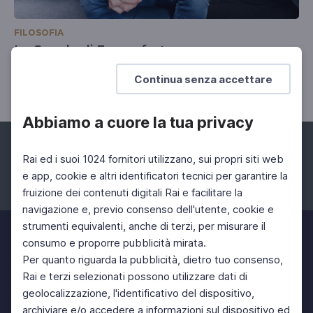
FILOSOFIA
La Scuola di Francoforte
Claudio Corradetti e Stephan Lessenich
Continua senza accettare
Abbiamo a cuore la tua privacy
Rai ed i suoi 1024 fornitori utilizzano, sui propri siti web
e app, cookie e altri identificatori tecnici per garantire la
fruizione dei contenuti digitali Rai e facilitare la
Facebook
Instagram
Twitter
navigazione e, previo consenso dell'utente, cookie e
strumenti equivalenti, anche di terzi, per misurare il
consumo e proporre pubblicità mirata.
Per quanto riguarda la pubblicità, dietro tuo consenso,
Rai e terzi selezionati possono utilizzare dati di
geolocalizzazione, l'identificativo del dispositivo,
archiviare e/o accedere a informazioni sul dispositivo ed