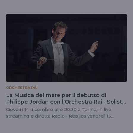
ORCHESTRA RAI
La Musica del mare per il debutto di
Philippe Jordan con l'Orchestra Rai - Solista
Mojca Erdmann
Giovedì 14 dicembre alle 20.30 a Torino, in live
streaming e diretta Radio - Replica venerdì 15
dicembre 20.00