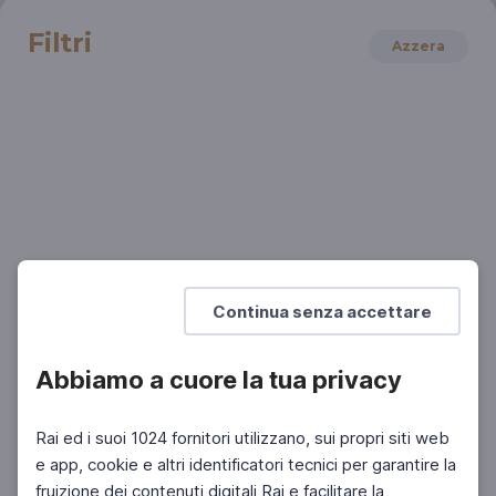
Filtri
Azzera
ORCHESTRA RAI
Anna Caterina Antonacci e Maxime Pascal
con l'Orchestra Rai
Continua senza accettare
Abbiamo a cuore la tua privacy
Rai ed i suoi 1024 fornitori utilizzano, sui propri siti web
e app, cookie e altri identificatori tecnici per garantire la
fruizione dei contenuti digitali Rai e facilitare la
Facebook
Instagram
Twitter