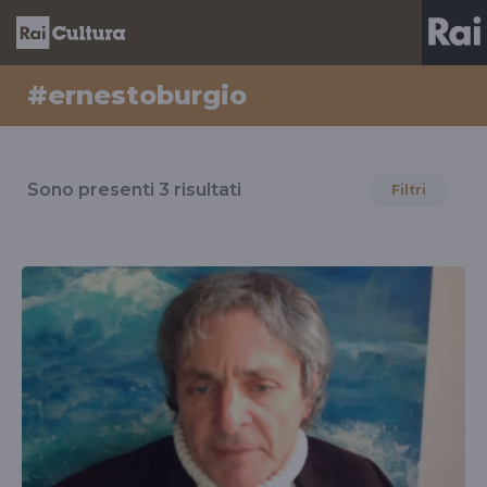
#ernestoburgio
Risultati
per
Sono presenti
3
risultati
Filtri
il
tag
#ernestoburgio