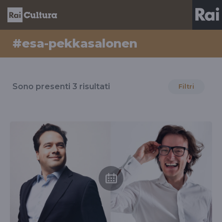
#esa-pekkasalonen
Risultati
per
Sono presenti
3
risultati
Filtri
il
tag
#esa-
pekkasalonen