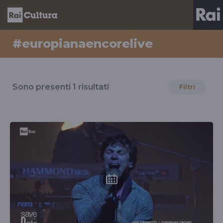
#europianaencorelive
Risultati
per
Sono presenti
1
risultati
Filtri
il
tag
#europianaencorelive