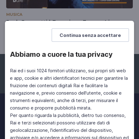
MUSICA
Jack Savoretti | Europiana Encore Live
12 Dic 2022 > 15 Dic 2022
Continua senza accettare
Abbiamo a cuore la tua privacy
Rai ed i suoi 1024 fornitori utilizzano, sui propri siti web
e app, cookie e altri identificatori tecnici per garantire la
fruizione dei contenuti digitali Rai e facilitare la
Facebook
Instagram
Twitter
navigazione e, previo consenso dell'utente, cookie e
strumenti equivalenti, anche di terzi, per misurare il
consumo e proporre pubblicità mirata.
Per quanto riguarda la pubblicità, dietro tuo consenso,
Rai e terzi selezionati possono utilizzare dati di
geolocalizzazione, l'identificativo del dispositivo,
archiviare e/o accedere a informazioni sul dispositivo ed