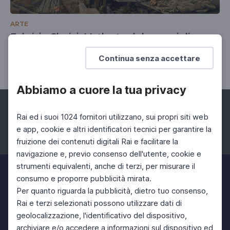
ARTE
Fabrizio Clerici. L'atlante del meraviglioso
Il prezioso archivio dell'artista acquisito dalla GNAM
Continua senza accettare
Abbiamo a cuore la tua privacy
Rai ed i suoi 1024 fornitori utilizzano, sui propri siti web
e app, cookie e altri identificatori tecnici per garantire la
fruizione dei contenuti digitali Rai e facilitare la
Facebook
Instagram
Twitter
navigazione e, previo consenso dell'utente, cookie e
strumenti equivalenti, anche di terzi, per misurare il
consumo e proporre pubblicità mirata.
Per quanto riguarda la pubblicità, dietro tuo consenso,
Rai e terzi selezionati possono utilizzare dati di
geolocalizzazione, l'identificativo del dispositivo,
archiviare e/o accedere a informazioni sul dispositivo ed