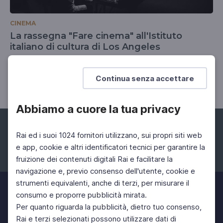
CINEMA
La rassegna "Fare cinema" all'Istituto
italiano di cultura di Los Angeles
Proiezione speciale del film di Camerini "Ma l'amor
mio non muore!"
Continua senza accettare
Abbiamo a cuore la tua privacy
Rai ed i suoi 1024 fornitori utilizzano, sui propri siti web
e app, cookie e altri identificatori tecnici per garantire la
fruizione dei contenuti digitali Rai e facilitare la
Facebook
Instagram
Twitter
navigazione e, previo consenso dell'utente, cookie e
strumenti equivalenti, anche di terzi, per misurare il
consumo e proporre pubblicità mirata.
Per quanto riguarda la pubblicità, dietro tuo consenso,
Rai e terzi selezionati possono utilizzare dati di