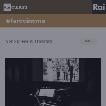
#farecinema
Risultati
per
Sono presenti
1
risultati
Filtri
il
tag
#farecinema