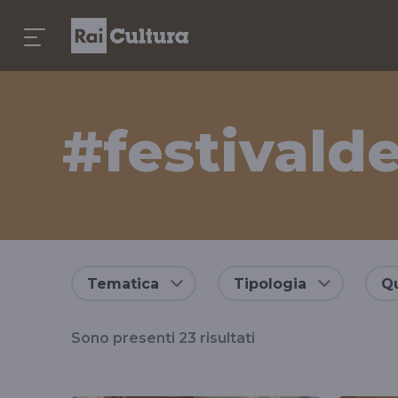
#festivalde
Risultati
Tematica
Tipologia
Qu
per
Sono presenti
23
risultati
il