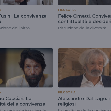
A
FILOSOFIA
usini. La convivenza
Felice Cimatti. Convive
a
conflittualità e desider
azione dell'altro
L'irruzione della diversità
A
FILOSOFIA
o Cacciari. La
Alessandro Dal Lago: i 
ità della convivenza
religiosi
 un animale insocievole
La gestione della conviven