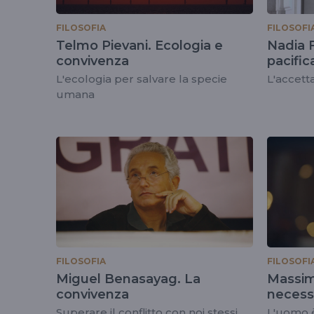
FILOSOFIA
FILOSOFI
Telmo Pievani. Ecologia e
Nadia F
convivenza
pacific
L'ecologia per salvare la specie
L'accett
umana
FILOSOFIA
FILOSOFI
Miguel Benasayag. La
Massim
convivenza
necess
Superare il conflitto con noi stessi
L'uomo è