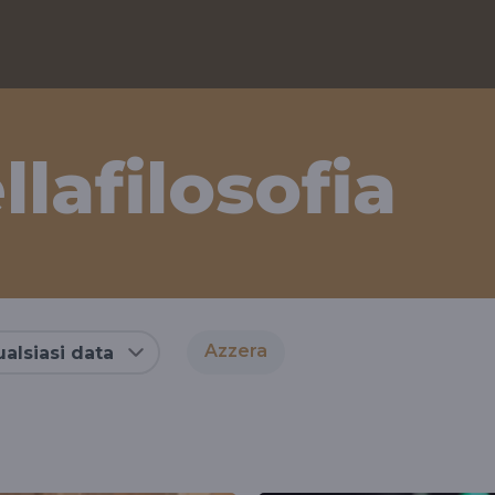
llafilosofia
Azzera
alsiasi data