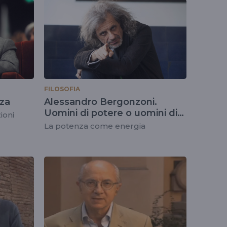
FILOSOFIA
nza
Alessandro Bergonzoni.
Uomini di potere o uomini di
ioni
potenza?
La potenza come energia