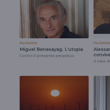
tag
#festivaldellafilos
FILOSOFIA
FILOSOFI
Miguel Benasayag. L'utopia
Alessa
conviv
Contro il presente perpetuo
Il caso 