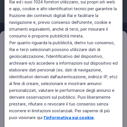
Rai ed i suoi 1024 fornitori utilizzano, sui propri siti web
e app, cookie e altri identificatori tecnici per garantire la
fruizione dei contenuti digitali Rai e facilitare la
Facebook
Instagram
Twitter
navigazione e, previo consenso dell'utente, cookie e
strumenti equivalenti, anche di terzi, per misurare il
consumo e proporre pubblicità mirata.
Filtri
Per quanto riguarda la pubblicità, dietro tuo consenso,
Azzera
Rai e terzi selezionati possono utilizzare dati di
geolocalizzazione, l'identificativo del dispositivo,
archiviare e/o accedere a informazioni sul dispositivo ed
elaborare dati personali (es. dati di navigazione,
identificatori derivati dall'autenticazione, indirizzi IP, etc)
al fine di creare, selezionare e mostrare annunci
personalizzati, valutare le performance degli annunci e
derivare osservazioni sul pubblico. Puoi liberamente
prestare, rifiutare o revocare il tuo consenso senza
incorrere in limitazioni sostanziali. Per saperne di più
puoi visionare qui
l'informativa sui cookie
.