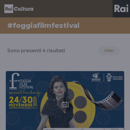
#foggiafilmfestival
Risultati
per
Sono presenti
4
risultati
Filtri
il
tag
#foggiafilmfestival