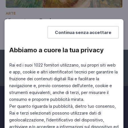
ARTE
Vincent van Gogh
Capolavori dal Kröller-Müller Museum
Continua senza accettare
Abbiamo a cuore la tua privacy
Rai ed i suoi 1022 fornitori utilizzano, sui propri siti web
e app, cookie e altri identificatori tecnici per garantire la
fruizione dei contenuti digitali Rai e facilitare la
Facebook
Instagram
Twitter
navigazione e, previo consenso dell'utente, cookie e
strumenti equivalenti, anche di terzi, per misurare il
consumo e proporre pubblicità mirata.
Per quanto riguarda la pubblicità, dietro tuo consenso,
Rai e terzi selezionati possono utilizzare dati di
geolocalizzazione, l'identificativo del dispositivo,
archiviare e/o accedere a informazioni sul dispositivo ed