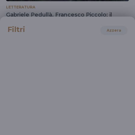
LETTERATURA
Gabriele Pedullà, Francesco Piccolo: il
racconto dopo il Novecento
Filtri
Tra epifania del quotidiano ed enigma della
Azzera
coscienza
TEATRO E DANZA