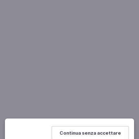
LETTERATURA
Francesco Piccolo presenta Inseguendo
un'ombra di Andrea Camilleri
Auditorium di Roma, Libri Come
Mostra di più
Continua senza accettare