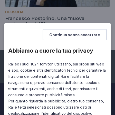
FILOSOFIA
Francesco Postorino. Una "nuova
postmodernità"?
La drammatica coerenza del divenire
Continua senza accettare
Abbiamo a cuore la tua privacy
Rai ed i suoi 1024 fornitori utilizzano, sui propri siti web
e app, cookie e altri identificatori tecnici per garantire la
fruizione dei contenuti digitali Rai e facilitare la
Facebook
Instagram
Twitter
navigazione e, previo consenso dell'utente, cookie e
strumenti equivalenti, anche di terzi, per misurare il
consumo e proporre pubblicità mirata.
Per quanto riguarda la pubblicità, dietro tuo consenso,
Rai e terzi selezionati possono utilizzare dati di
geolocalizzazione, l'identificativo del dispositivo,