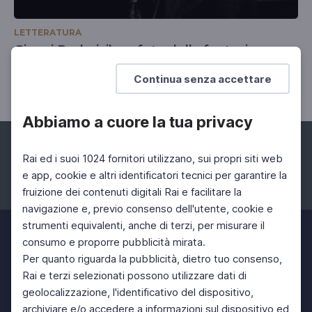
LETTERATURA
Gianni Rodari, il profeta della fantasia
Italiani con Paolo Mieli
Continua senza accettare
Abbiamo a cuore la tua privacy
Rai ed i suoi 1024 fornitori utilizzano, sui propri siti web
e app, cookie e altri identificatori tecnici per garantire la
fruizione dei contenuti digitali Rai e facilitare la
Facebook
Instagram
Twitter
navigazione e, previo consenso dell'utente, cookie e
strumenti equivalenti, anche di terzi, per misurare il
consumo e proporre pubblicità mirata.
Per quanto riguarda la pubblicità, dietro tuo consenso,
Rai e terzi selezionati possono utilizzare dati di
geolocalizzazione, l'identificativo del dispositivo,
archiviare e/o accedere a informazioni sul dispositivo ed