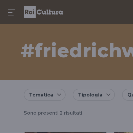
#friedrich
Risultati
Tematica
Tipologia
Qu
per
Sono presenti
2
risultati
il