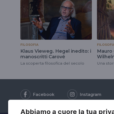
tag
#friedrichwilhel
FILOSOFIA
FILOSOFI
Klaus Vieweg. Hegel inedito: i
Mauro C
manoscritti Carové
Wilhel
La scoperta filosofica del secolo
Una stor
Facebook
Instagram
Abbiamo a cuore la tua priv