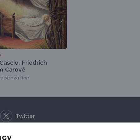
mcarove
A
ascio. Friedrich
m Carové
ia senza fine
Twitter
acy