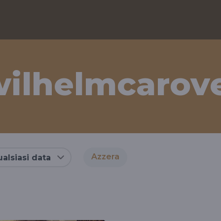
wilhelmcarov
Azzera
alsiasi data