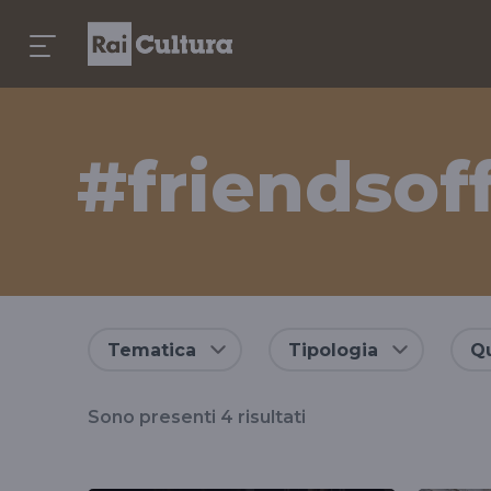
#friendsof
Risultati
Tematica
Tipologia
Qu
per
Sono presenti
4
risultati
il