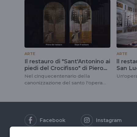
tag
#friendsofflorenc
ARTE
ARTE
Il restauro di "Sant'Antonino ai
ll rest
piedi del Crocifisso" di Piero
San Lu
del Pollaiolo
Nel cinquecentenario della
Un'opera
canonizzazione del santo l'opera
torna visibile al Museo di San Marco
Facebook
Instagram