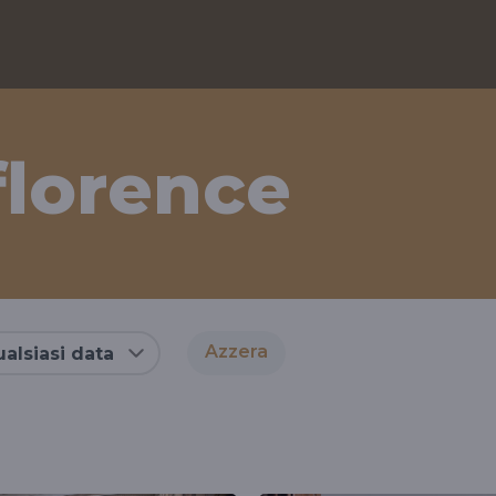
florence
Azzera
alsiasi data