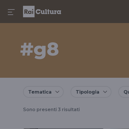
#g8
Risultati
Tematica
Tipologia
Qu
per
Sono presenti
3
risultati
il