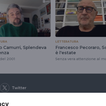
TURA
LETTERATURA
o Camurri, Splendeva
Francesco Pecoraro, So
enza
è l'estate
 del 2001
Senza vera attenzione al 
Twitter
acy