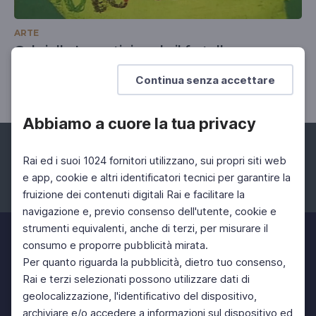
ARTE
Gabriella Luzzati ricorda il fratello
L'Israel dei bambini, 2009
Continua senza accettare
Abbiamo a cuore la tua privacy
Rai ed i suoi 1024 fornitori utilizzano, sui propri siti web
e app, cookie e altri identificatori tecnici per garantire la
fruizione dei contenuti digitali Rai e facilitare la
Facebook
Instagram
Twitter
navigazione e, previo consenso dell'utente, cookie e
strumenti equivalenti, anche di terzi, per misurare il
consumo e proporre pubblicità mirata.
Per quanto riguarda la pubblicità, dietro tuo consenso,
Rai e terzi selezionati possono utilizzare dati di
geolocalizzazione, l'identificativo del dispositivo,
archiviare e/o accedere a informazioni sul dispositivo ed