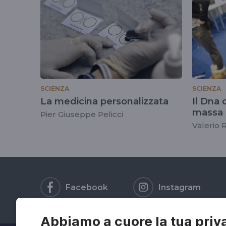
tag
#genoma
SCIENZA
SCIENZA
La medicina personalizzata
Il Dna
massa
Pier Giuseppe Pelicci
Valerio R
Facebook
Instagram
Abbiamo a cuore la tua priv