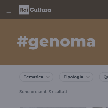
#genoma
Risultati
Tematica
Tipologia
Qu
per
Sono presenti
3
risultati
il