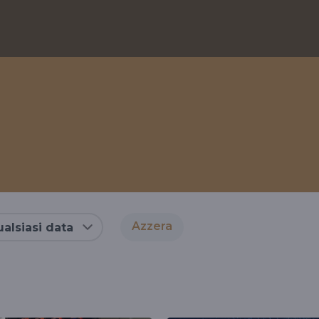
Azzera
alsiasi data