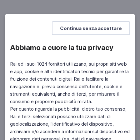
RAI CULTURA
Tv7 1963, il reportage dal ghetto di Roma
A 20 anni dal rastrellamento del 1943
Continua senza accettare
Abbiamo a cuore la tua privacy
Rai ed i suoi 1024 fornitori utilizzano, sui propri siti web
e app, cookie e altri identificatori tecnici per garantire la
fruizione dei contenuti digitali Rai e facilitare la
Facebook
Instagram
Twitter
navigazione e, previo consenso dell'utente, cookie e
strumenti equivalenti, anche di terzi, per misurare il
consumo e proporre pubblicità mirata.
Per quanto riguarda la pubblicità, dietro tuo consenso,
Rai e terzi selezionati possono utilizzare dati di
geolocalizzazione, l'identificativo del dispositivo,
archiviare e/o accedere a informazioni sul dispositivo ed
elaborare dati personali (es. dati di navigazione,