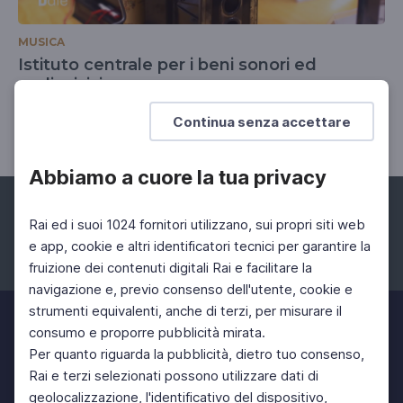
MUSICA
Istituto centrale per i beni sonori ed
audiovisivi
13 Gen 2025 > 19 Gen 2025
Continua senza accettare
Abbiamo a cuore la tua privacy
Rai ed i suoi 1024 fornitori utilizzano, sui propri siti web
e app, cookie e altri identificatori tecnici per garantire la
fruizione dei contenuti digitali Rai e facilitare la
Facebook
Instagram
Twitter
navigazione e, previo consenso dell'utente, cookie e
strumenti equivalenti, anche di terzi, per misurare il
consumo e proporre pubblicità mirata.
Per quanto riguarda la pubblicità, dietro tuo consenso,
Rai e terzi selezionati possono utilizzare dati di
geolocalizzazione, l'identificativo del dispositivo,