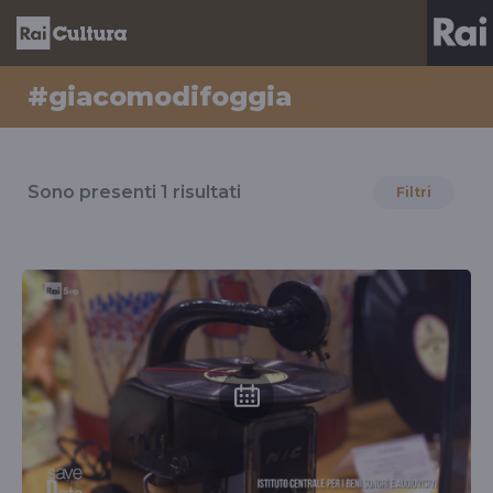
#giacomodifoggia
Risultati
per
Sono presenti
1
risultati
Filtri
il
tag
#giacomodifoggia