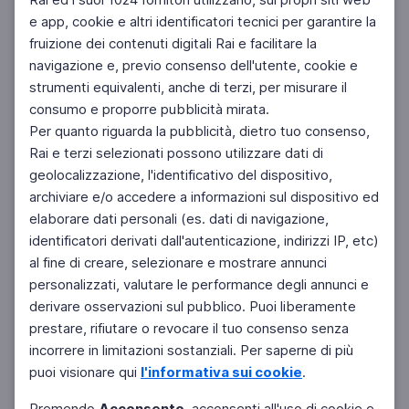
e app, cookie e altri identificatori tecnici per garantire la
fruizione dei contenuti digitali Rai e facilitare la
Facebook
Instagram
Twitter
navigazione e, previo consenso dell'utente, cookie e
strumenti equivalenti, anche di terzi, per misurare il
consumo e proporre pubblicità mirata.
Per quanto riguarda la pubblicità, dietro tuo consenso,
Rai e terzi selezionati possono utilizzare dati di
geolocalizzazione, l'identificativo del dispositivo,
archiviare e/o accedere a informazioni sul dispositivo ed
elaborare dati personali (es. dati di navigazione,
identificatori derivati dall'autenticazione, indirizzi IP, etc)
al fine di creare, selezionare e mostrare annunci
personalizzati, valutare le performance degli annunci e
derivare osservazioni sul pubblico. Puoi liberamente
prestare, rifiutare o revocare il tuo consenso senza
incorrere in limitazioni sostanziali. Per saperne di più
puoi visionare qui
l'informativa sui cookie
.
Premendo
Acconsento
, acconsenti all'uso di cookie e