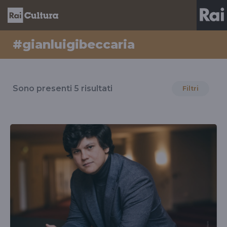
#gianluigibeccaria
Risultati
per
Sono presenti
5
risultati
Filtri
il
tag
#gianluigibeccaria