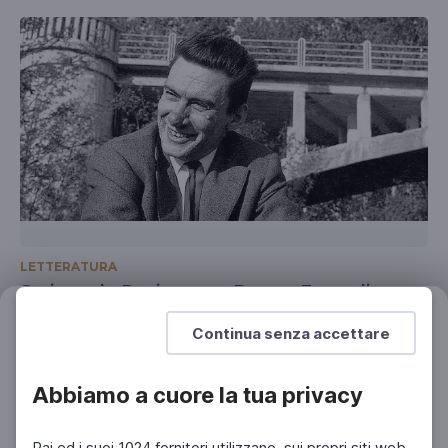
LETTERATURA
Scrivere la Resistenza: Beppe Fenoglio
Con Gianluigi Beccaria e Chiara Fenoglio
Filtri
Continua senza accettare
Azzera
Abbiamo a cuore la tua privacy
Rai ed i suoi 1024 fornitori utilizzano, sui propri siti web