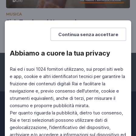
MUSICA
Sick Tamburo | Non credere a nessuno
29 Mag 2023 > 22 Giu 2023
Continua senza accettare
Abbiamo a cuore la tua privacy
Rai ed i suoi 1024 fornitori utilizzano, sui propri siti web
e app, cookie e altri identificatori tecnici per garantire la
fruizione dei contenuti digitali Rai e facilitare la
Facebook
Instagram
Twitter
navigazione e, previo consenso dell'utente, cookie e
strumenti equivalenti, anche di terzi, per misurare il
consumo e proporre pubblicità mirata.
Per quanto riguarda la pubblicità, dietro tuo consenso,
Rai e terzi selezionati possono utilizzare dati di
geolocalizzazione, l'identificativo del dispositivo,
archiviare e/o accedere a informazioni sul dispositivo ed