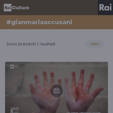
#gianmariaaccusani
Risultati
per
Sono presenti
1
risultati
Filtri
il
tag
#gianmariaaccusani