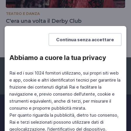
TEATRO E DANZA
C'era una volta il Derby Club
Omaggio al Derby club che ha segnato la storia
della comicità italiana
Continua senza accettare
Abbiamo a cuore la tua privacy
Rai ed i suoi 1024 fornitori utilizzano, sui propri siti web
e app, cookie e altri identificatori tecnici per garantire la
fruizione dei contenuti digitali Rai e facilitare la
Facebook
Instagram
Twitter
navigazione e, previo consenso dell'utente, cookie e
strumenti equivalenti, anche di terzi, per misurare il
consumo e proporre pubblicità mirata.
Per quanto riguarda la pubblicità, dietro tuo consenso,
Rai e terzi selezionati possono utilizzare dati di
geolocalizzazione, l'identificativo del dispositivo,